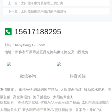
上一篇：
太阳能杀虫灯从原理上的分类
下一篇：
太阳能频振式杀虫灯的杀虫过程
15617188295
邮箱：tianyityn@126.com
地址：新乡市平原示范区昆仑路与嫩江路交叉口西北角
微信咨询
抖音关注
友情链接：
蜜桃AV无码乱码国产精品
太阳能杀虫灯
移动式水肥机
灌
溉首部
高空测报灯
孢子捕捉仪
太阳能杀虫灯
版权所有 移动式水肥机_蜜桃AV无码乱码国产精品_太阳能高空测报灯_
太阳能杀虫灯-新乡国产精品亚洲AV蜜桃新能源
备案号：豫ICP备