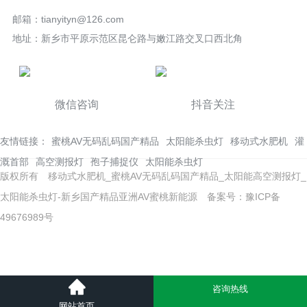
邮箱：tianyityn@126.com
地址：新乡市平原示范区昆仑路与嫩江路交叉口西北角
微信咨询
抖音关注
友情链接：
蜜桃AV无码乱码国产精品
太阳能杀虫灯
移动式水肥机
灌
溉首部
高空测报灯
孢子捕捉仪
太阳能杀虫灯
版权所有 移动式水肥机_蜜桃AV无码乱码国产精品_太阳能高空测报灯_
太阳能杀虫灯-新乡国产精品亚洲AV蜜桃新能源
备案号：豫ICP备
49676989号
网站地图
久久久久亚洲AV片无码下载蜜桃
水蜜桃在线观看视频免费视频
咨询热线
蜜桃一区二区三区无码
网站首页