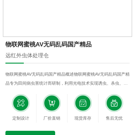
物联网蜜桃AV无码乱码国产精品
远红外虫体处理仓
物联网蜜桃AV无码乱码国产精品概述物联网蜜桃AV无码乱码国产精
品专为田间病虫害统计而研制，利用光电技术实现诱虫、杀虫、分
装等功能。仪器通过光电技术诱集成虫至箱体内，用内置的高温烘
烤进行害虫杀死。而不是像喷洒农药主要灭杀幼虫，大大提高了防
治效果。同时又避免了害虫抗药性的发生和喷洒农药对害虫天敌的
定制设计
厂价直销
现货库存
售后无忧
误杀。可配备风速风向、环境温度湿度、光照等多种传感器接口，
在需要时监测环境参数，并可通过GPRS上传数据，以监测环境与