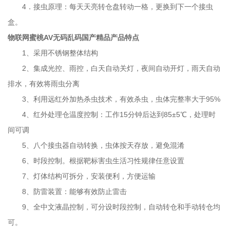
控制。18、引虫灯四周设有百叶窗，有效防止非目标大虫子或树叶
4
．接虫原理：每天天亮转仓盘转动一格，更换到下一个接虫
等杂物进入设备，影响虫体识别。19、撞击屏互成120度角，单屏
盒。
尺寸：长595±2mm，宽213±2mm，厚5mm。
物联网蜜桃AV无码乱码国产精品产品特点
1
、采用不锈钢整体结构
2
、集成光控、雨控，白天自动关灯，夜间自动开灯，雨天自动
排水，有效将雨虫分离
3
、利用远红外加热杀虫技术，有效杀虫，虫体完整率大于
95%
4
、红外处理仓温度控制：工作
15
分钟后达到
85±5℃
，处理时
间可调
5
、八个接虫器自动转换，虫体按天存放，避免混淆
6
、时段控制。根据靶标害虫生活习性规律任意设置
7
、灯体结构可拆分，安装便利，方便运输
8
、防雷装置：能够有效防止雷击
9
、全中文液晶控制，可分设时段控制，自动转仓和手动转仓均
可。