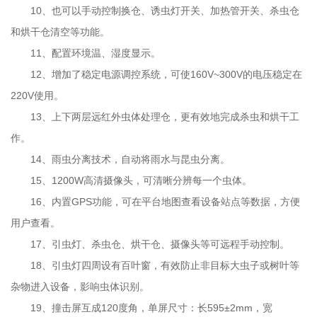
10
、也可以手动控制换仓、诱虫灯开关、加热管开关、杀虫仓
和烘干仓清空等功能。
11
、配置环境温、湿度显示。
12
、增加了稳定电源调控系统，可使
160V~300V
的电压稳定在
220V
使用。
13
、上下两层远红外虫体处理仓，更有效地完成杀虫和烘干工
作。
14
、雨虫分离技术，自动将雨水与昆虫分离。
15
、
12
00W
高清摄像头，可清晰分辨每一个虫体。
16
、内置
GPS
功能，可在平台地图查看设备站点等数据，方便
用户查看。
17
、引虫灯、杀虫仓、烘干仓、摄像头等可远程手动控制。
18
、引虫灯四周设有百叶窗，有效防止非目标大虫子或树叶等
杂物进入设备，影响虫体识别。
19
、撞击屏互成
120
度角，单屏尺寸：长
595±2mm
，宽