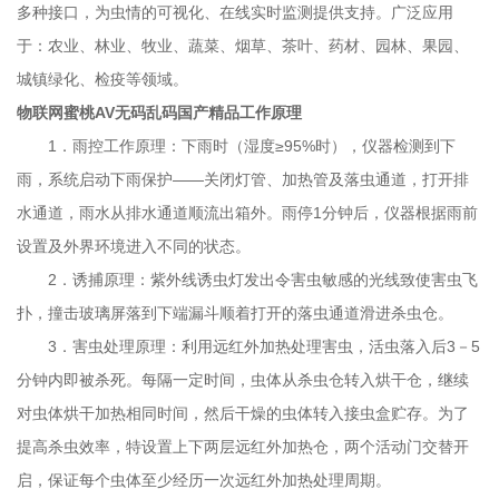
国产精品产品特点1、采用不锈钢整体结构2、集成光控、雨控，白
多种接口，为虫情的可视化、在线实时监测提供支持。广泛应用
天自动关灯，夜间自动开灯，雨天自动排水，有效将雨虫分离3、
于：农业、林业、牧业、蔬菜、烟草、茶叶、药材、园林、果园、
利用远红外加热杀虫技术，有效杀虫，虫体完整率大于95%4、红
城镇绿化、检疫等领域。
泡
外处理仓温度控制：工作15分钟后达到85±5℃，处理时间可调5、
物联网蜜桃AV无码乱码国产精品工作原理
八个接虫器自动转换，虫体按天存放，避免混淆6、时段控制。根
1
．雨控工作原理：下雨时（湿度
≥95%
时），仪器检测到下
输
据靶标害虫生活习性规律任意设置7、灯体结构可拆分，安装便
雨，系统启动下雨保护
——
关闭灯管、加热管及落虫通道，打开排
利，方便运输8、防雷装置：能够有效防止雷击9、全中文液晶控
水通道，雨水从排水通道顺流出箱外。雨停
1
分钟后，仪器根据雨前
制，可分设时段控制，自动转仓和手动转仓均可。10、也可以手动
设置及外界环境进入不同的状态。
控制换仓、诱虫灯开关、加热管开关、杀虫仓和烘干仓清空等功
2
．诱捕原理：紫外线诱虫灯发出令害虫敏感的光线致使害虫飞
能。11、配置环境温、湿度显示。12、增加了稳定电源调控系统，
扑，撞击玻璃屏落到下端漏斗顺着打开的落虫通道滑进杀虫仓。
可使160V~300V的电压稳定在220V使用。13、上下两层远红外虫
3
．害虫处理原理：利用远红外加热处理害虫，活虫落入后
3
－
5
体处理仓，更有效地完成杀虫和烘干工作。14、雨虫分离技术，自
分钟内即被杀死。每隔一定时间，虫体从杀虫仓转入烘干仓，继续
动将雨水与昆虫分离。15、1200W高清摄像头，可清晰分辨每一个
对虫体烘干加热相同时间，然后干燥的虫体转入接虫盒贮存。为了
虫体。16、内置GPS功能，可在平台地图查看设备站点等数据，方
提高杀虫效率，特设置上下两层远红外加热仓，两个活动门交替开
便用户查看。17、引虫灯、杀虫仓、烘干仓、摄像头等可远程手动
启，保证每个虫体至少经历一次远红外加热处理周期。