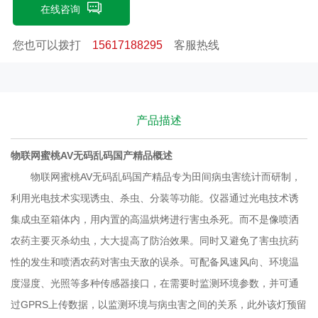
病虫害之间的关系，此外该灯预留多种接口，为虫情的可视化、在
在线咨询
线实时监测提供支持。广泛应用于：农业、林业、牧业、蔬菜、烟
您也可以拨打
15617188295
客服热线
草、茶叶、药材、园林、果园、城镇绿化、检疫等领域。物联网蜜
桃AV无码乱码国产精品工作原理1．雨控工作原理：下雨时（湿度
≥95%时），仪器检测到下雨，系统启动下雨保护——关闭灯管、
加热管及落虫通道，打开排水通道，雨水从排水通道顺流出箱外。
产品描述
雨停1分钟后，仪器根据雨前设置及外界环境进入不同的状态。2．
诱捕原理：紫外线诱虫灯发出令害虫敏感的光线致使害虫飞扑，撞
物联网蜜桃AV无码乱码国产精品概述
物
击玻璃屏落到下端漏斗顺着打开的落虫通道滑进杀虫仓。3．害虫
物联网蜜桃AV无码乱码国产精品专为田间病虫害统计而研制，
处理原理：利用远红外加热处理害虫，活虫落入后3－5分钟内即被
利用光电技术实现诱虫、杀虫、分装等功能。仪器通过光电技术诱
杀死。每隔一定时间，虫体从杀虫仓转入烘干仓，继续对虫体烘干
集成虫至箱体内，用内置的高温烘烤进行害虫杀死。而不是像喷洒
检
加热相同时间，然后干燥的虫体转入接虫盒贮存。为了提高杀虫效
农药主要灭杀幼虫，大大提高了防治效果。同时又避免了害虫抗药
率，特设置上下两层远红外加热仓，两个活动门交替开启，保证每
性的发生和喷洒农药对害虫天敌的误杀。可配备风速风向、环境温
个虫体至少经历一次远红外加热处理周期。4．接虫原理：每天天
度湿度、光照等多种传感器接口，在需要时监测环境参数，并可通
亮转仓盘转动一格，更换到下一个接虫盒。物联网蜜桃AV无码乱码
过
GPRS
上传数据，以监测环境与病虫害之间的关系，此外该灯预留