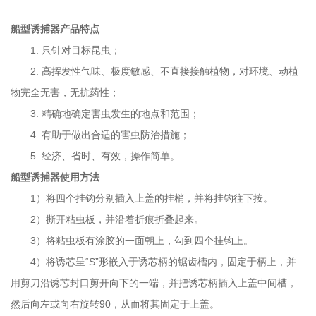
船型诱捕器
产品特点
1.
只针对目标昆虫；
2.
高挥发性气味、极度敏感、不直接接触植物，对环境、动植
物完全无害，无抗药性；
3.
精确地确定害虫发生的地点和范围；
4.
有助于做出合适的害虫防治措施；
5.
经济、省时、有效，操作简单。
船型诱捕器
使用方法
1
）将四个挂钩分别插入上盖的挂梢，并将挂钩往下按。
2
）撕开粘虫板，并沿着折痕折叠起来。
3
）将粘虫板有涂胶的一面朝上，勾到四个挂钩上。
4
）将诱芯呈“
S
”形嵌入于诱芯柄的锯齿槽内，固定于柄上，并
用剪刀沿诱芯封口剪开向下的一端，并把诱芯柄插入上盖中间槽，
然后向左或向右旋转
90
，从而将其固定于上盖。