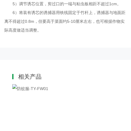
5
）调节诱芯位置，剪过口的一端与粘虫板相距不超过
1cm
。
6
）将装有诱芯的诱捕器用铁线固定于竹杆上，诱捕器与地面距
离不得超过
0.8m
，但要高于菜面约
5-10
厘米左右，也可根据作物实
际高度做适当调整。
相关产品