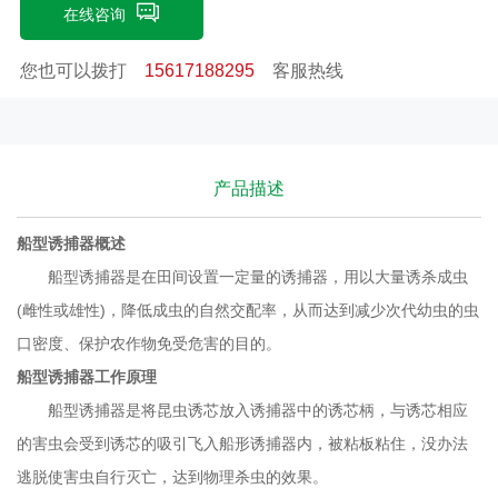
物，对环境、动植物完全无害，无抗药性；3. 精确地确定害虫发生
在线咨询
的地点和范围；4. 有助于做出合适的害虫防治措施；5. 经济、省
您也可以拨打
15617188295
客服热线
时、有效，操作简单。船型诱捕器使用方法1）将四个挂钩分别插
入上盖的挂梢，并将挂钩往下按。 2）撕开粘虫板，并沿着折痕折
叠起来。 3）将粘虫板有涂胶的一面朝上，勾到四个挂钩上。 4）
将诱芯呈“S”形嵌入于诱芯柄的锯齿槽内，固定于柄上，并用剪刀沿
产品描述
诱芯封口剪开向下的一端，并把诱芯柄插入上盖中间槽，然后向左
或向右旋转90，从而将其固定于上盖。 5）调节诱芯位置，剪过口
船型诱捕器
概述
船
的一端与粘虫板相距不超过1cm。 6）将装有诱芯的诱捕器用铁线
船型诱捕器
是在田间设置一定量的诱捕器，用以大量诱杀成虫
固定于竹杆上，诱捕器与地面距离不得超过0.8m，但要高于菜面约
(
雌性或雄性
)
，降低成虫的自然交配率，从而达到减少次代幼虫的虫
5-10厘米左右，也可根据作物实际高度做适当调整。
口密度、保护农作物免受危害的目的。
船型诱捕器
工作原理
船型诱捕器
是将昆虫诱芯放入诱捕器中的诱芯柄，与诱芯相应
的害虫会受到诱芯的吸引飞入船形诱捕器内，被粘板粘住，没办法
逃脱使害虫自行灭亡，达到物理杀虫的效果。