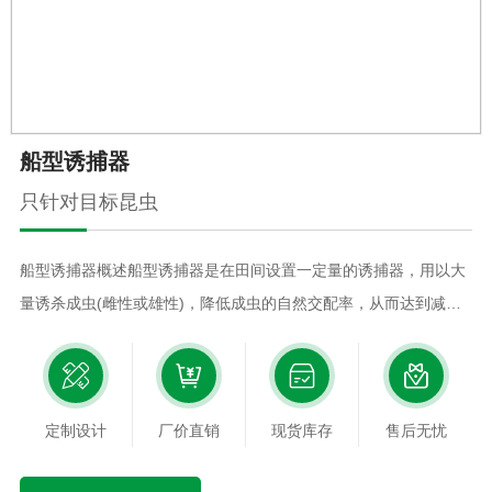
船型诱捕器
只针对目标昆虫
船型诱捕器概述船型诱捕器是在田间设置一定量的诱捕器，用以大
量诱杀成虫(雌性或雄性)，降低成虫的自然交配率，从而达到减少
次代幼虫的虫口密度、保护农作物免受危害的目的。船型诱捕器工
作原理船型诱捕器是将昆虫诱芯放入诱捕器中的诱芯柄，与诱芯相
应的害虫会受到诱芯的吸引飞入船形诱捕器内，被粘板粘住，没办
定制设计
厂价直销
现货库存
售后无忧
法逃脱使害虫自行灭亡，达到物理杀虫的效果。船型诱捕器产品特
点1. 只针对目标昆虫；2. 高挥发性气味、极度敏感、不直接接触植