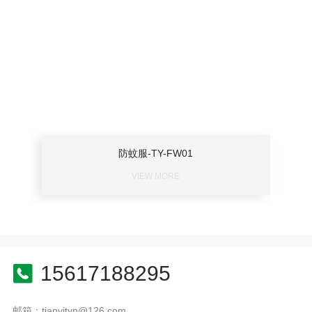
防蚊服-TY-FW01
VIEW MORE
15617188295
邮箱：tianyityn@126.com