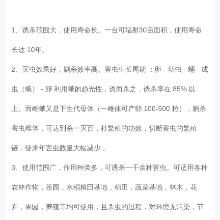
1、诱杀范围大，使用寿命长。一台可辐射30亩面积，使用寿命
长达 10年。
2、灭虫效果好，剿杀效率高。害虫生长周期 ：卵 - 幼虫 - 蛹 - 成
虫（蛾） - 卵 利用蛾的趋光性，诱而杀之，诱杀率在 85% 以
上。而雌蛾又是下生代母体（一雌体可产卵 100-500 粒），剿杀
害虫雌体，可达到杀一灭百，杜繁殖的功效，切断害虫的繁殖
链，使来年害虫数量大幅减少 。
3、使用范围广，作用种类多，可诱杀一千余种害虫。可适用各种
农林作物，茶园，水稻粮田基地，棉田，蔬菜基地，林木，花
卉，果园，养殖等均可使用，且杀虫的过程，对环境无污染，节