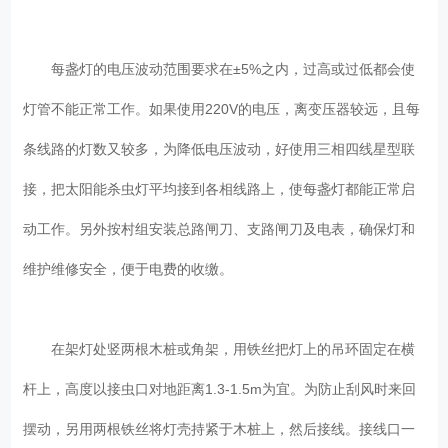
每盏灯的电压波动范围要求在±5%之内，过高或过低都会使
灯管不能正常工作。如果使用220V的电压，离变压器较远，且每
条线路的灯数又较多，为降低电压波动，好使用三相四线星型联
接，把太阳能杀虫灯平均接到各相线路上，使每盏灯都能正常启
动工作。另外按村组安装总路闸刀、支路闸刀及电表，确保灯和
维护维修安全，便于电费的收缴。
在架灯处竖两根木桩或角架，用铁丝把灯上的吊环固定在横
杆上，高度以接虫口对地距离1.3-1.5m为宜。为防止刮风时来回
摆动，另用两根铁丝将灯壳持紧于木桩上，然后接线。接线口一