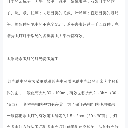
目类的金龟子、天牛、步甲、跳甲、象鼻虫等；双翅目类的蚊
子、蝇、蠓、虻等；同翅目类的飞虱、叶蝉等；直翅目类的蝼蛄
等。据各种环境中的不完全统计，诱杀害虫超过一千五百种，宽
谱诱虫灯对于常见的各类害虫大部分都有效。
太阳能杀虫灯的灯光诱虫范围
灯光诱虫的有效范围就是以害虫可看见诱虫光源的距离为半径所
作的圆，一般距离大约80～100m，有效面积大约2～3hm（30～
45亩）；各种害虫的视力有差异，为了保证杀虫灯的使用效果，
一般都把杀虫灯的有效范围确定为1.5～2hm（20～30亩）。灯
光诱虫的有效范围还和诱虫光源的种类和功率相关。节能灯光效