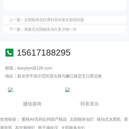
上一篇：
太阳能杀虫灯遇到高压发生器的问题
下一篇：
风吸式太阳能杀虫灯多少钱一台
15617188295
邮箱：tianyityn@126.com
地址：新乡市平原示范区昆仑路与嫩江路交叉口西北角
微信咨询
抖音关注
友情链接：
蜜桃AV无码乱码国产精品
太阳能杀虫灯
移动式水肥机
灌
溉首部
高空测报灯
孢子捕捉仪
太阳能杀虫灯