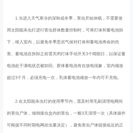
1.当进入天气寒冷的深秋或冬季，害虫开始休眠，不需要使
用太阳能杀虫灯进行害虫群体数量控制时，可将灯体和蓄电池拆
下，移入室内，以避免冬季恶劣气候对灯体和蓄电池寿命的伤
害。蓄电池在拆卸之前需关闭灯体手动开关3个晴朗日，以保证蓄
电池处于满电状态被卸回。胶体蓄电池有自放电现象，室内储放
超过3个月，必须充电一次，乳体蓄电池储放一年内可不充电。
2.在太阳能杀虫灯的使用季节内，需及时用毛刷清理电网间
的害虫尸体，倾倒接虫盒内的害虫，一般3天清理一次（具体操作
可根据不同时期电网挂虫量决定），避免害虫尸体链接临近的正