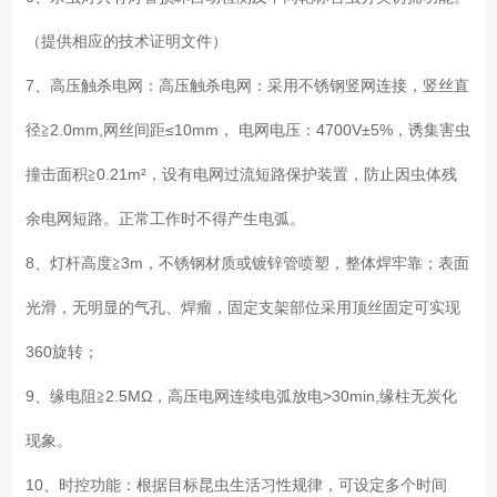
（提供相应的技术证明文件）
7、高压触杀电网：高压触杀电网：采用不锈钢竖网连接，竖丝直
径≧2.0mm,网丝间距≤10mm， 电网电压：4700V±5%，诱集害虫
撞击面积≧0.21m²，设有电网过流短路保护装置，防止因虫体残
余电网短路。正常工作时不得产生电弧。
8、灯杆高度≧3m，不锈钢材质或镀锌管喷塑，整体焊牢靠；表面
光滑，无明显的气孔、焊瘤，固定支架部位采用顶丝固定可实现
360旋转；
9、缘电阻≧2.5MΩ，高压电网连续电弧放电>30min,缘柱无炭化
现象。
10、时控功能：根据目标昆虫生活习性规律，可设定多个时间