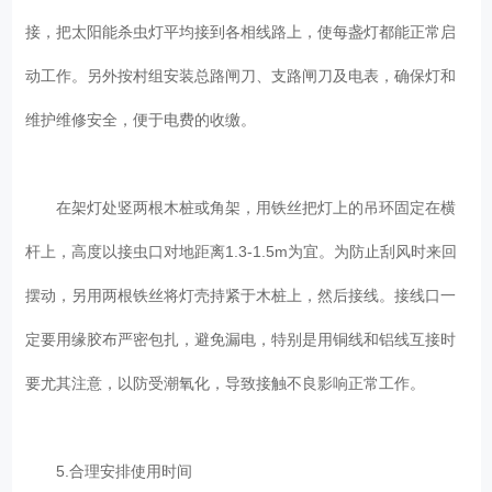
接，把太阳能杀虫灯平均接到各相线路上，使每盏灯都能正常启
动工作。另外按村组安装总路闸刀、支路闸刀及电表，确保灯和
维护维修安全，便于电费的收缴。
在架灯处竖两根木桩或角架，用铁丝把灯上的吊环固定在横
杆上，高度以接虫口对地距离1.3-1.5m为宜。为防止刮风时来回
摆动，另用两根铁丝将灯壳持紧于木桩上，然后接线。接线口一
定要用缘胶布严密包扎，避免漏电，特别是用铜线和铝线互接时
要尤其注意，以防受潮氧化，导致接触不良影响正常工作。
5.合理安排使用时间