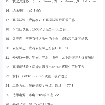
15、载玻片规格：长：76.2mm；宽：25.4mm；厚：1-1.2mm
16、绝缘电阻：≥2.5MΩ
17、高温试验：应能在70℃高温试验后正常工作
18、耐电压试验：1500V,历经2min无击穿；
19、外表面：不应有使人致伤的尖角、锐边和毛刺等缺陷
20、安全标志：应有安全标志符合GB10396
21、外观应平整、牢固、光滑、明亮、无毛刺焊缝无焊接缺陷
22、高湿度试验：应能在湿度≤95%RH环境中正常工作
23、材料：GB32080-92不锈钢、镀锌喷塑；
24、工作方式：应能调整：连续、断续、和定时
25、适用电源：市电220V或直流12V
26、外观尺寸：615*770*1770mm