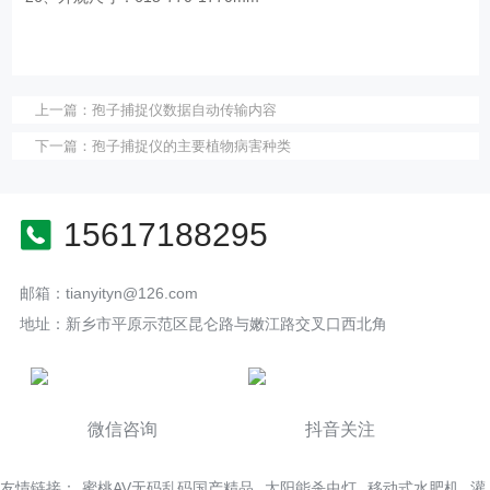
上一篇：
孢子捕捉仪数据自动传输内容
下一篇：
孢子捕捉仪的主要植物病害种类
15617188295
邮箱：tianyityn@126.com
地址：新乡市平原示范区昆仑路与嫩江路交叉口西北角
微信咨询
抖音关注
友情链接：
蜜桃AV无码乱码国产精品
太阳能杀虫灯
移动式水肥机
灌