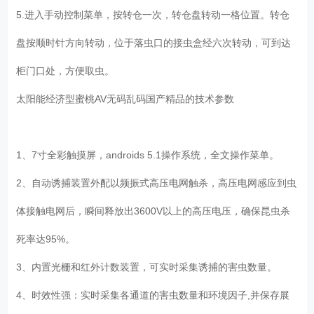
5.进入手动控制菜单，按转仓一次，转仓盘转动一格位置。转仓
盘按顺时针方向转动，位于落虫口的接虫盒经六次转动，可到达
柜门口处，方便取虫。
太阳能经济型蜜桃AV无码乱码国产精品的技术参数
1、7寸全彩触摸屏，androids 5.1操作系统，全文操作菜单。
2、自动诱捕装置外配以频振式高压电网触杀，高压电网感应到虫
体接触电网后，瞬间释放出3600V以上的高压电压，确保昆虫杀
死率达95%。
3、内置光栅和红外计数装置，可实时采集诱捕的害虫数量。
4、时效性强：实时采集各通道的害虫数量和环境因子,并保存展