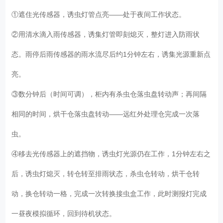
①遮住光传感器，诱虫灯管点亮——处于夜间工作状态。
②用清水滴入雨传感器，诱集灯管即刻熄灭，整灯进入防雨状
态。雨停后雨传感器的雨水流尽后约1分钟左右，诱集光源重新点
亮。
③数分钟后（时间可调），柜内有杀虫仓落虫盘转动声；再间隔
相同的时间，烘干仓落虫盘转动——远红外处理仓完成一次落
虫。
④移去光传感器上的遮挡物，诱虫灯光源仍在工作，1分钟左右之
后，诱虫灯熄灭，转仓转至排雨状态，杀虫仓转动，烘干仓转
动，换仓转动一格，完成一次转换接虫盒工作，此时测报灯完成
一昼夜模拟循环，回到待机状态。