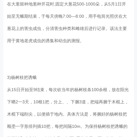
在大葱留种地葱种开花时,固定大葱花500-1000朵，从5月1日开
始至无蛾期结束，于每天傍晚7:00—8:00，用手电筒光照伏在大
葱花上的害虫成虫，分清害虫种类和雌雄后进行记录。该法主要
用于黄地老虎成虫的诱集和幼虫的测报。
3)杨树枝把诱蛾
从15日开始至9结束，每次砍当年的杨树枝条100余根，放在阳光
下晒2一3天，10根1把，分上、、下捆3道，把端再捆于木棍上，
木棍下端削尖，以便插于地内。具体方法是，将捆好的杨树枝把
顺垄一字形排列插10把，每把间隔10m。为保持杨树枝把诱蛾的