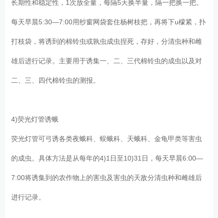
长期性和稳定性，1次放全量，每隔5天换半量，隔一把换一把。
每天早晨5:30—7:00用纱窗网袋套住杨树枝把，再将下u檬紧，扑
打枝袋，将诱到的棉铃虫或孰虫成虫捏死，存好，分清虫种和雌
雄后进行记录。主要用于诱集一、二、三代棉铃虫的成虫以及对
二、三、四代棉铃虫的测报。
4)荧光灯管诱蛾
荧光灯管可弓诱各类夜蛾科、蜈蛾科、天蛾科、金龟甲类等害虫
的成虫。具体方法是从每年的4)1日至10)31日，每天早晨6:00—
7:00将诱集到的农作物上的害虫及害虫的天敌分清虫种和雌雄后
进行记录。