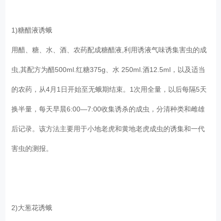
1)糖醋液诱蛾
用醋、糖、水、酒、农药配成糖醋液,利用诱液气味诱集害虫的成
虫,其配方为醋500ml.红糖375g、水 250ml.酒12.5ml，以及适当
的农药，从4月1日开始至无蛾期结束。1次用全量，以后每隔5天
换半量，每天早晨6:00—7:00收集诱杀的成虫，分清种类和雌雄
后记录。该方法主要用于小地老虎和黄地老虎成虫的诱集和一代
害虫的测报。
2)大葱花诱蛾