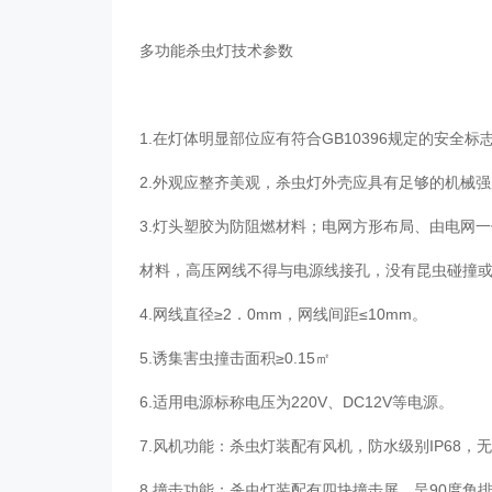
多功能杀虫灯技术参数
1.在灯体明显部位应有符合GB10396规定的安全标
2.外观应整齐美观，杀虫灯外壳应具有足够的机械
3.灯头塑胶为防阻燃材料；电网方形布局、由电网
材料，高压网线不得与电源线接孔，没有昆虫碰撞
4.网线直径≥2．0mm，网线间距≤10mm。
5.诱集害虫撞击面积≥0.15㎡
6.适用电源标称电压为220V、DC12V等电源。
7.风机功能：杀虫灯装配有风机，防水级别IP68，无刷
8.撞击功能：杀虫灯装配有四块撞击屏，呈90度角