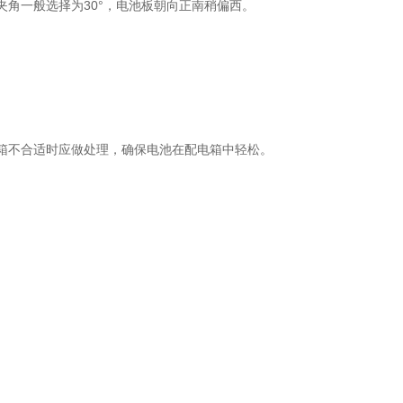
角一般选择为30°，电池板朝向正南稍偏西。
不合适时应做处理，确保电池在配电箱中轻松。