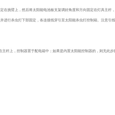
在挑臂上，然后将太阳能电池板支架调好角度和方向固定在灯具主杆
上并进行杀虫灯下部固定，各连接线穿引至太阳能杀虫灯控制箱。注意引
主杆上，控制器置于配电箱中；如果是内置太阳能控制器的，则无此步