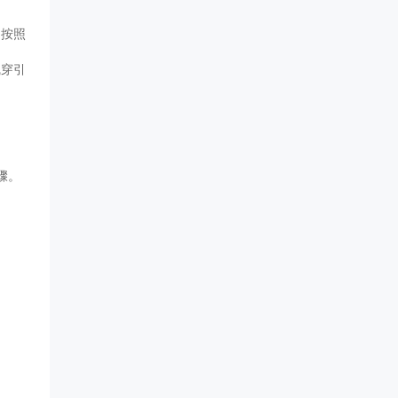
，按照
线穿引
骤。