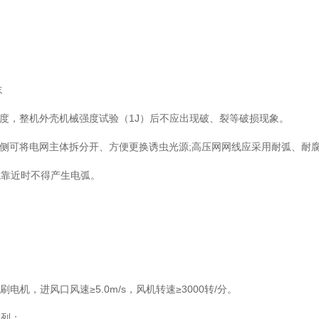
志
强度，整机外壳机械强度试验（1J）后不应出现破、裂等破损现象。
一侧可将电网主体拆分开、方便更换诱虫光源;高压网网线应采用耐弧、耐
或靠近时不得产生电弧。
电机，进风口风速≥5.0m/s，风机转速≥3000转/分。
排列；