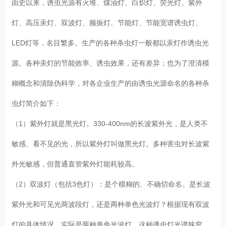
由史以来，诱虫光源有火堆、煤油灯、白炽灯、荧光灯、紫外
灯、高压汞灯、双波灯、频振灯、节能灯、节能宽谱诱虫灯、
LED灯等，名目繁多。生产的各种杀虫灯一般都以汞灯作诱虫光
源。各种汞灯的节能效率、诱虫效果，还有差异；也为了澄清模
糊概念和清除伪科学，对各企业生产的由诱虫光源命名的各种杀
虫灯简介如下：
（1）紫外灯就是黑光灯。330-400nm的长波紫外光，是人类不
敏感、看不见的光，所以紫外灯叫做黑光灯。多种害虫对长波紫
外光敏感，但普通直管紫外灯能耗较高。
（2）双波灯（包括3色灯）：是个模糊的、不确切命名。是长波
紫外光和可见光两波段灯，还是两种单色光波灯？根据现有双波
灯的具体情况，实际是两种单色光波灯。这种诱虫灯光谱狭窄，