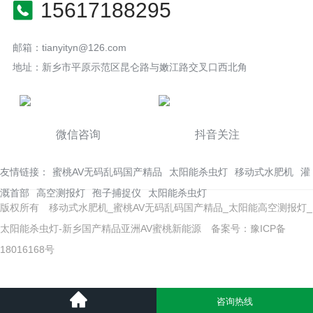
15617188295
邮箱：tianyityn@126.com
地址：新乡市平原示范区昆仑路与嫩江路交叉口西北角
微信咨询
抖音关注
友情链接：
蜜桃AV无码乱码国产精品
太阳能杀虫灯
移动式水肥机
灌
溉首部
高空测报灯
孢子捕捉仪
太阳能杀虫灯
版权所有 移动式水肥机_蜜桃AV无码乱码国产精品_太阳能高空测报灯_
太阳能杀虫灯-新乡国产精品亚洲AV蜜桃新能源
备案号：豫ICP备
18016168号
咨询热线