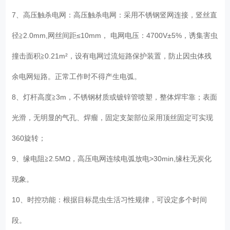
7、高压触杀电网：高压触杀电网：采用不锈钢竖网连接，竖丝直
径≧2.0mm,网丝间距≤10mm， 电网电压：4700V±5%，诱集害虫
撞击面积≧0.21m²，设有电网过流短路保护装置，防止因虫体残
余电网短路。正常工作时不得产生电弧。
8、灯杆高度≧3m，不锈钢材质或镀锌管喷塑，整体焊牢靠；表面
光滑，无明显的气孔、焊瘤，固定支架部位采用顶丝固定可实现
360旋转；
9、缘电阻≧2.5MΩ，高压电网连续电弧放电>30min,缘柱无炭化
现象。
10、时控功能：根据目标昆虫生活习性规律，可设定多个时间
段。