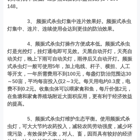
148。
3、 频振式杀虫灯集中连片效果好。频振式杀虫
灯集中、连片、连续使用会达到更佳的防治效果。
4、频振式杀虫灯操作方便成本低。频振式杀虫
灯是光控灯，挂灯通电即可见效。天黑自动开灯，天亮自
动关灯，晚上下雨可自动关灯，雨停后又自动开灯。频振
式杀虫灯一般可使用5年，加上电线、杆子、横担、人工
等开支，一年所需费用不到100元，每盏灯防治范围达30
～50亩，平均每亩投入仅2～3元。每天用电约0.3度，电
费不到0.2元。收集虫体可以喂家禽和鱼，每斤价值2元，
在鱼塘和家禽养殖场附近大面积应用，更有利于经济效益
的提高。
5、
频振式杀虫灯
维护生态平衡。使用频振式杀
虫灯，可大大节约农药投入，减轻农民劳动强度，减少环
境污染，有效保护天敌，对人、畜，因而具有较好的经济