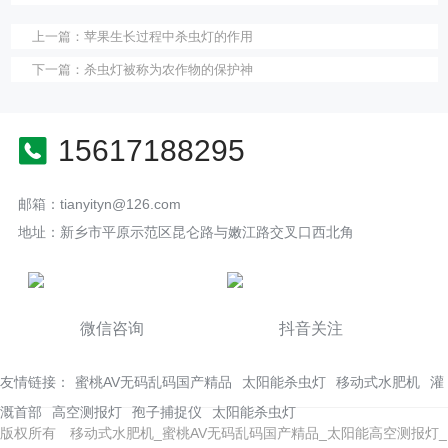
上一篇：
苹果生长过程中杀虫灯的作用
下一篇：
杀虫灯​被称为农作物的保护神
15617188295
邮箱：tianyityn@126.com
地址：新乡市平原示范区昆仑路与嫩江路交叉口西北角
微信咨询
抖音关注
友情链接：
蜜桃AV无码乱码国产精品
太阳能杀虫灯
移动式水肥机
灌
溉首部
高空测报灯
孢子捕捉仪
太阳能杀虫灯
版权所有 移动式水肥机_蜜桃AV无码乱码国产精品_太阳能高空测报灯_