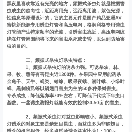
黑夜里喜欢靠近有光亮的地方，频振式杀虫灯就是根据害
虫成虫的趋向性，近距离用光，远距离用波，紫色光源，
性信息等原理设计的，它的主要元件是国产精品亚洲AV
蜜桃新能源专用诱虫灯管和高压电网，格润利格专用诱虫
灯管能产生特定频率的光波，引诱害虫靠近，高压电网缠
绕在灯管周围能将飞来的害虫杀死或击昏，以达到防治害
虫的目的。
二、
频振式杀虫灯
杀虫特点：
1、频振式杀虫灯的诱杀力强。可诱杀农、林、
果、牧、蔬等有害昆虫近1300种。在果园中应用能诱杀
金龟子、天牛、蝇类、蝽蟓、吸果夜蛾、潜叶蛾、小绿叶
蝉、黑刺粉虱等以鳞翅目害虫为主的50多种果树害虫。
专杀成虫，降低落卵率70%左右，可降低下代或下年虫口
基数。一盏诱虫测报灯就能有效的控制30-50亩 的害虫。
2、频振式杀虫灯对益虫影响较小。频振式杀虫
灯诱杀的对象主要是鳞翅目昆虫，而益虫多为非鳞翅目，
诱杀的机率很低。经多点试验诱杀益害比为1：100～