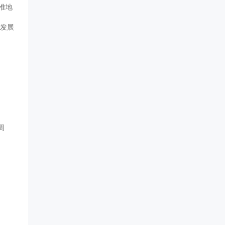
准地
、发展
周