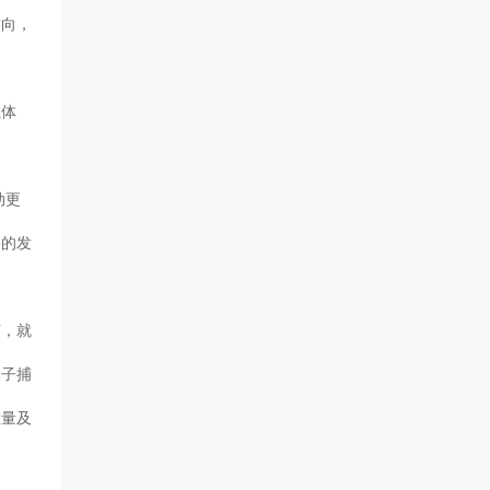
方向，
载体
动更
害的发
烦，就
孢子捕
数量及