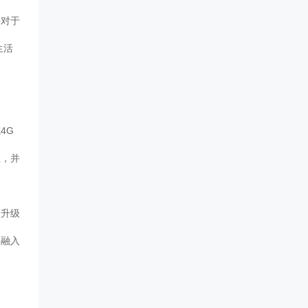
要对于
生活
4G
理，并
步升级
的融入