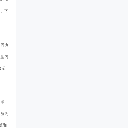
务。下
将周边
小盘内
会嵌
称重、
并预先
算和