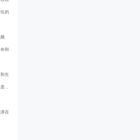
居住的
的频
分布和
染和生
程度，
现潜在