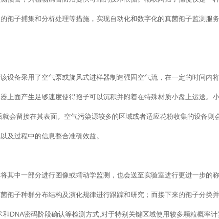
效的孢子捕集和分析处理等措施，实现自动化和数字化的真菌孢子监测服
。
。该设备采用了空气泵或旋风式进样器制造强固空气流，在一定的时间内
集器上面产生足够速度使得孢子可以沉积并附着在特殊材质小盘上运送。
后就会留接在其表面。空气污染源较多的区域或者适应花粉收集的设备则
机以及过程中的信息整合准确效益。
会将其中一部分进行图像或蠕动学监测，也会送至实验室进行更进一步的
真菌孢子种群分布结构及演化规律进行跟踪和研究；而接下来的孢子分类
术和DNA密码阶段确认等检测方式,对于特别关键区域使用较多颗粒概率计