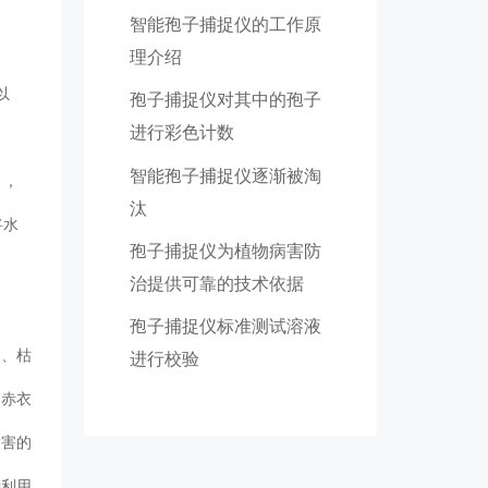
智能孢子捕捉仪的工作原
理介绍
以
孢子捕捉仪对其中的孢子
进行彩色计数
智能孢子捕捉仪逐渐被淘
），
汰
将水
孢子捕捉仪为植物病害防
治提供可靠的技术依据
孢子捕捉仪标准测试溶液
病、枯
进行校验
、赤衣
病害的
种利用