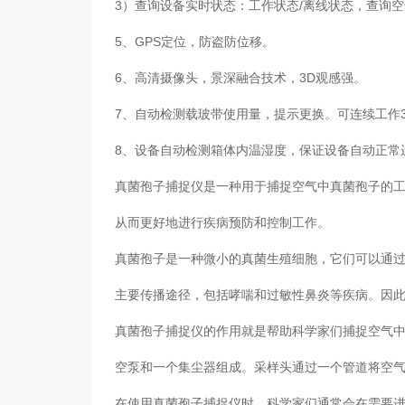
3）查询设备实时状态：工作状态/离线状态，查询
5、GPS定位，防盗防位移。
6、高清摄像头，景深融合技术，3D观感强。
7、自动检测载玻带使用量，提示更换。可连续工作
8、设备自动检测箱体内温湿度，保证设备自动正
真菌孢子捕捉仪是一种用于捕捉空气中真菌孢子的
从而更好地进行疾病预防和控制工作。
真菌孢子是一种微小的真菌生殖细胞，它们可以通
主要传播途径，包括哮喘和过敏性鼻炎等疾病。因
真菌孢子捕捉仪的作用就是帮助科学家们捕捉空气
空泵和一个集尘器组成。采样头通过一个管道将空
在使用真菌孢子捕捉仪时，科学家们通常会在需要