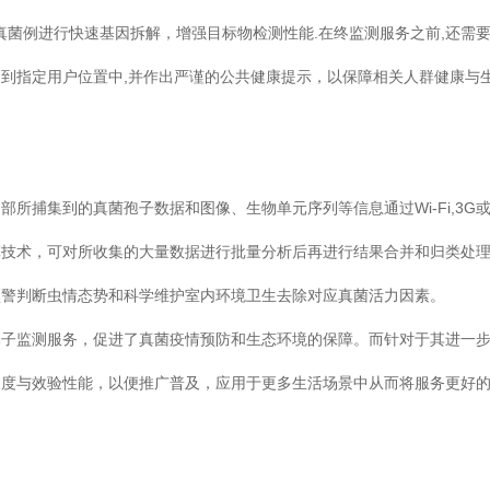
特殊真菌例进行快速基因拆解，增强目标物检测性能.在终监测服务之前,还需
到指定用户位置中,并作出严谨的公共健康提示，以保障相关人群健康与
所捕集到的真菌孢子数据和图像、生物单元序列等信息通过Wi-Fi,3G或
算技术，可对所收集的大量数据进行批量分析后再进行结果合并和归类处
预警判断虫情态势和科学维护室内环境卫生去除对应真菌活力因素。
孢子监测服务，促进了真菌疫情预防和生态环境的保障。而针对于其进一
速度与效验性能，以便推广普及，应用于更多生活场景中从而将服务更好