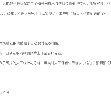
效，智能孢子捕捉仪结合了物联网技术与信息传输处理技术，能够实时且精
平台。如此，植保人员完全可以实现足不出户地了解田间作物病害的发生
，对所捕获的病菌孢子自动实时在线拍摄。
功能，自动选取清晰的照片上传至云服务器。
孢子图片的人工统计与分析，可实时人工远程查看确认，缩短了预测预报
手动拍照；