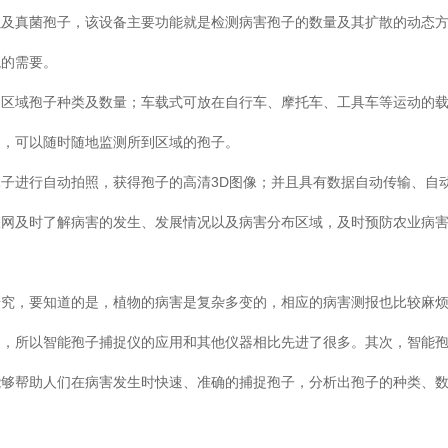
以及真菌孢子，该设备主要功能就是检测病害孢子的数量及其扩散的动态
境的需要。
定区域孢子种类及数量；车载式可放在自行车、摩托车、工具车等运动的
动，可以随时随地监测所到区域的孢子。
子进行自动拍照，获得孢子的高清3D图像；并且具有数据自动传输、自
联网及时了解病害的发生、发展情况以及病害分布区域，及时预防农业病
研究，要知道的是，植物的病害是复杂多变的，相应的病害测报也比较麻
的，所以智能孢子捕捉仪的应用和其他仪器相比先进了很多。其次，智能
能够帮助人们在病害发生时快速、准确的捕捉孢子，分析出孢子的种类、