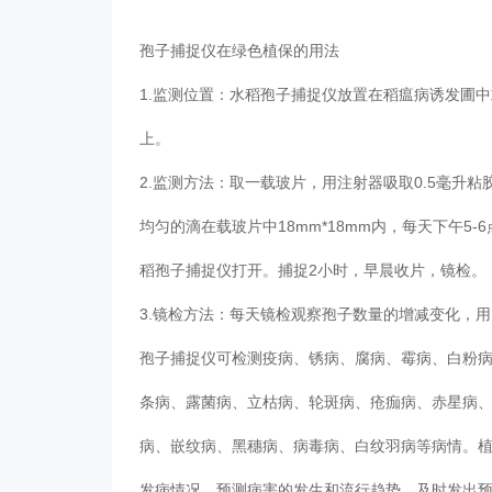
孢子捕捉仪
在绿色植保的用法
1.监测位置：水稻孢子捕捉仪放置在稻瘟病诱发圃
上。
2.监测方法：取一载玻片，用注射器吸取0.5毫升粘
均匀的滴在载玻片中18mm*18mm内，每天下午
稻孢子捕捉仪打开。捕捉2小时，早晨收片，镜检
3.镜检方法：每天镜检观察孢子数量的增减变化，用1
孢子捕捉仪可检测疫病、锈病、腐病、霉病、白粉
条病、露菌病、立枯病、轮斑病、疮痂病、赤星病
病、嵌纹病、黑穗病、病毒病、白纹羽病等病情。
发病情况，预测病害的发生和流行趋势，及时发出