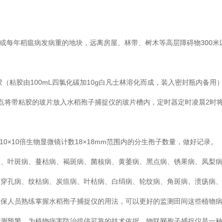
中或每年稻瘟病发病重的地块，远离房屋、林带、树木等高层障碍物300米
胶（粘胶由100mL四氯化碳加10g白凡士林溶化而成，装入密封瓶内备用
5-6点将带粘胶的玻片放入水稻孢子捕捉仪的玻片槽内，定时器定时凌晨2时
。
0×10倍生物显微镜计数18×18mm范围内的分生孢子数量，做好记录。
病、叶斑病、蔓枯病、褐斑病、菌核病、黄萎病、黑点病、锈果病、凤梨
、穿孔病、纹枯病、炭疽病、叶枯病、白绢病、轮纹病、角斑病、溃疡病
植保人员熟练掌握水稻孢子捕捉仪的用法，可以更好的监测田间这些植物
预测预警，为植物病害防治提供可靠的技术依据。物联网孢子捕捉仪是一