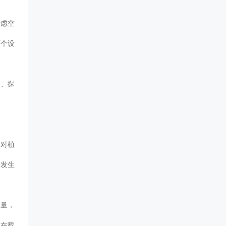
考虑空
两个设
播、探
，对植
害发生
数量，
粘在载