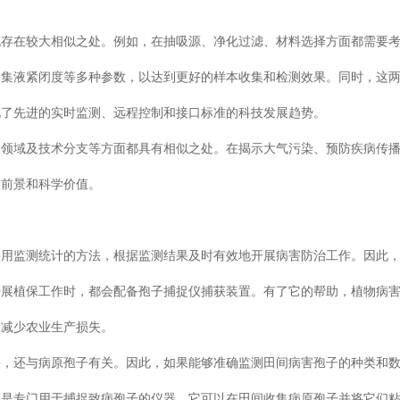
也存在较大相似之处。例如，在抽吸源、净化过滤、材料选择方面都需要
采集液紧闭度等多种参数，以达到更好的样本收集和检测效果。同时，这
现了先进的实时监测、远程控制和接口标准的科技发展趋势。
用领域及技术分支等方面都具有相似之处。在揭示大气污染、预防疾病传
用前景和科学价值。
采用监测统计的方法，根据监测结果及时有效地开展病害防治工作。因此
开展植保工作时，都会配备孢子捕捉仪捕获装置。有了它的帮助，植物病
，减少农业生产损失。
关，还与病原孢子有关。因此，如果能够准确监测田间病害孢子的种类和
仪是专门用于捕捉致病孢子的仪器。它可以在田间收集病原孢子并将它们