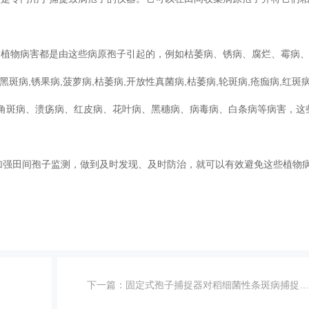
分植物病害都是由这些病原孢子引起的，例如枯萎病、锈病、腐烂、霉病
斑病,锈果病,菠萝病,枯萎病,开放性真菌病,枯萎病,轮斑病,疮痂病,红斑病
、角斑病、溃疡病、红皮病、花叶病、黑穗病、病毒病、白条病等病害，这
加强田间孢子监测，做到及时发现、及时防治，就可以有效避免这些植物
下一篇：
固定式孢子捕捉器对稻细菌性条斑病捕捉优势