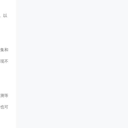
。以
采集和
实现不
监测等
，也可