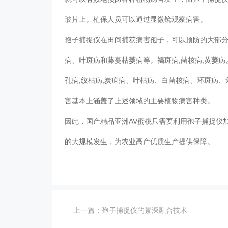
玻片上。植保人员可以通过显微镜观察病害。
孢子捕捉仪在田间捕获病害孢子，可以预防的大部
病、叶斑病和藤蔓枯萎病等。褐斑病,菌核病,黄萎病,黑
孔病,纹枯病,炭疽病、叶枯病、白菌核病、环斑病
害基本上涵盖了上述领域的主要植物病害种类。
因此，国产精品亚洲AV蜜桃只需要利用孢子捕捉仪
的大规模发生，为农业高产优质生产提供保障。
上一篇：
孢子捕捉仪的景深融合技术