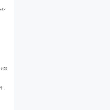
室外
，例如
件，