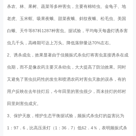
杀农、林、果树、蔬菜等多种害虫，主要有棉铃虫、金龟子、地
老虎、玉米螟、吸果夜蛾、甜菜夜蛾、斜纹夜蛾、松毛虫、美国
白蛾、天牛等87科1287种害虫。据试验，平均每天每盏灯诱杀害
虫几千头，高峰期可达上万头。降低落卵量达70%左右。
2、诱杀成虫，效果显著由于佳频振式杀虫灯将害虫直接诱杀在成
虫期，而不是像农药主要灭杀幼虫，大大提高了防治效果。同时
又避免了害虫抗药性的发生和喷洒农药对害虫天敌的误杀，有的
用户反映在去年挂灯后，今年田里的害虫很少，而未挂灯的邻村
田里则害虫成灾。
3、保护天敌，维护生态平衡据试验，频振式杀虫灯的益害比为
1：97．6，比高压汞灯（1：36．7）低62．4％，表明频振式杀