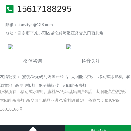
15617188295
邮箱：tianyityn@126.com
地址：新乡市平原示范区昆仑路与嫩江路交叉口西北角
微信咨询
抖音关注
友情链接：
蜜桃AV无码乱码国产精品
太阳能杀虫灯
移动式水肥机
灌
溉首部
高空测报灯
孢子捕捉仪
太阳能杀虫灯
版权所有 移动式水肥机_蜜桃AV无码乱码国产精品_太阳能高空测报灯_
太阳能杀虫灯-新乡国产精品亚洲AV蜜桃新能源
备案号：豫ICP备
18016168号
咨询热线