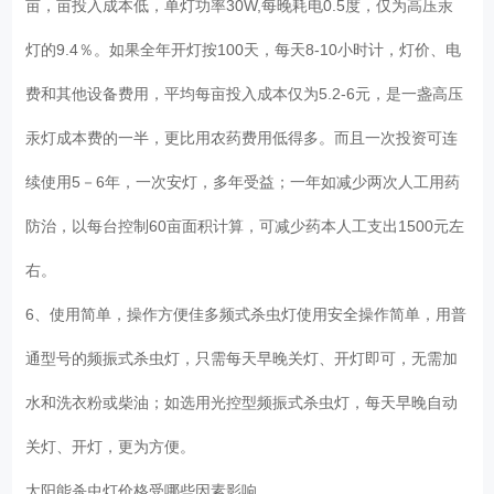
亩，亩投入成本低，单灯功率30W,每晚耗电0.5度，仅为高压汞
灯的9.4％。如果全年开灯按100天，每天8-10小时计，灯价、电
费和其他设备费用，平均每亩投入成本仅为5.2-6元，是一盏高压
汞灯成本费的一半，更比用农药费用低得多。而且一次投资可连
续使用5－6年，一次安灯，多年受益；一年如减少两次人工用药
防治，以每台控制60亩面积计算，可减少药本人工支出1500元左
右。
6、使用简单，操作方便佳多频式杀虫灯使用安全操作简单，用普
通型号的频振式杀虫灯，只需每天早晚关灯、开灯即可，无需加
水和洗衣粉或柴油；如选用光控型频振式杀虫灯，每天早晚自动
关灯、开灯，更为方便。
太阳能杀虫灯价格受哪些因素影响