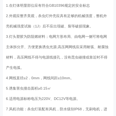
1.在灯体明显部位应有符合GB10396规定的安全标志
2.外观应整齐美观，杀虫灯外壳应具有足够的机械强度，整机外
壳机械强度试验（1J）后不应出现破、裂等破损现象。
3.灯头塑胶为防阻燃材料；电网方形布局、由电网一侧可将电网
主体拆分开、方便更换诱虫光源;高压网网线应采用耐弧、耐腐蚀
材料，高压网线不得与电源线接孔，没有昆虫碰撞或靠近时不得
产生电弧。
4.网线直径≥2．0mm，网线间距≤10mm。
5.诱集害虫撞击面积≥0.15㎡
6.适用电源标称电压为220V、DC12V等电源。
7.风机功能：杀虫灯装配有风机，防水级别IP68，无刷电机，进