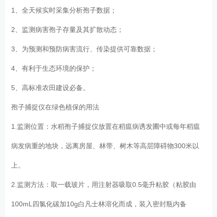
1、全天候实时采集分析孢子数据；
2、监测病害孢子存量及其扩散动态；
3、为预测和预防病害流行、传染提供可靠数据；
4、有利于生态环境的保护；
5、高标准农田建设必备。
孢子捕捉仪在绿色植保的用法
1.监测位置：水稻孢子捕捉仪放置在稻瘟病诱发圃中或每年稻瘟
病发病重的地块，远离房屋、林带、树木等高层障碍物300米以
上。
2.监测方法：取一载玻片，用注射器吸取0.5毫升粘胶（粘胶由
100mL四氯化碳加10g白凡士林溶化而成，装入密封瓶内备