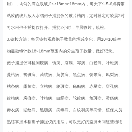
用），均匀的滴在载玻片中18mm*18mm内，每天下午5-6点将带
粘胶的玻片放入水稻孢子捕捉仪的玻片槽内，定时器定时凌晨2时
将水稻孢子捕捉仪打开。捕捉2小时，早晨收片，镜检。
3.镜检方法：每天镜检观察孢子数量的增减变化，用10×10倍生
物显微镜计数18×18mm范围内的分生孢子数量，做好记录。
孢子捕捉仪可检测疫病、锈病、腐病、霉病、白粉病、叶斑病、
蔓枯病、褐斑病、菌核病、黄萎病、黑点病、锈果病、凤梨病、
枯条病、露菌病、立枯病、轮斑病、疮痂病、赤星病、穿孔病、
纹枯病、炭疽病、叶枯病、白绢病、轮纹病、角斑病、溃疡病、
赤衣病、嵌纹病、黑穗病、病毒病、白纹羽病等病情。植保人员
熟练掌握水稻孢子捕捉仪的用法，可以更好的监测田间这些植物