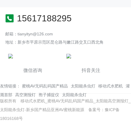
15617188295
邮箱：tianyityn@126.com
地址：新乡市平原示范区昆仑路与嫩江路交叉口西北角
微信咨询
抖音关注
友情链接：
蜜桃AV无码乱码国产精品
太阳能杀虫灯
移动式水肥机
灌
溉首部
高空测报灯
孢子捕捉仪
太阳能杀虫灯
版权所有 移动式水肥机_蜜桃AV无码乱码国产精品_太阳能高空测报灯_
太阳能杀虫灯-新乡国产精品亚洲AV蜜桃新能源
备案号：豫ICP备
18016168号