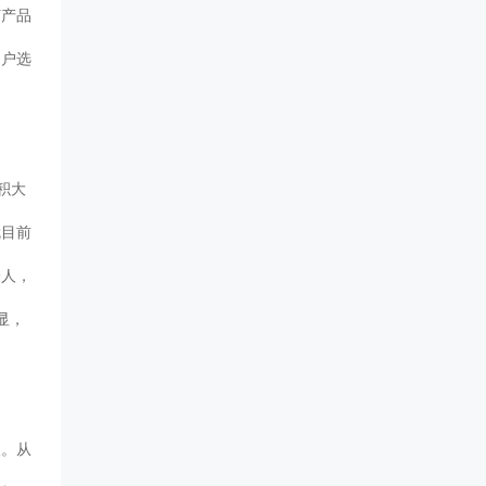
灯产品
用户选
积大
就目前
个人，
显，
便。从