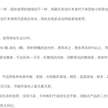
不一样，因此使用的领域也不一样，风吸式杀虫灯本身对于体型较小的害
杀虫灯本身因为是电击杀虫，因此在很多农业种植基地使用。
积，使用寿命长达10年。
虫-蛹-成虫（蛾）-卵利用蛾的趋光性，诱而杀之，诱杀率在85%以上。
剿杀害虫雌体，可达到杀一灭百，杜繁殖的功效，切断害虫的繁殖链，使来年
。可适用各种农林作物，茶园，水稻粮田基地，棉田，蔬菜基地，林木，
境无污染，节能环保对人畜无毒无害。
至杜农药使用，没有污染，天坤有利于保持生态平衡，消除农产品的二次
利民又利已。