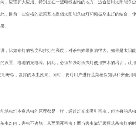
方向，应该扩大应用。特别是在一些电线困难的地方，适合使用太阳能杀
因此，目前一些合格的蔬菜基地提倡太阳能杀虫灯和频振杀虫灯的结合，
效果。
可讲，比如布灯的密度和挂灯的高度，对杀虫效果影响很大。如果是太阳
间的设置、电池的充电等。因此，必须加强对杀虫灯使用技术的培训，让
使用寿命，发挥的杀虫效果。同时，要对用户进行蔬菜植保知识和安全用
。
阳能杀虫灯本身杀虫的原理都是一样，通过灯光来吸引害虫，但本身的杀
入杀虫灯内，害虫不逃脱，从而困死害虫！而当害虫靠近频振式杀虫灯的