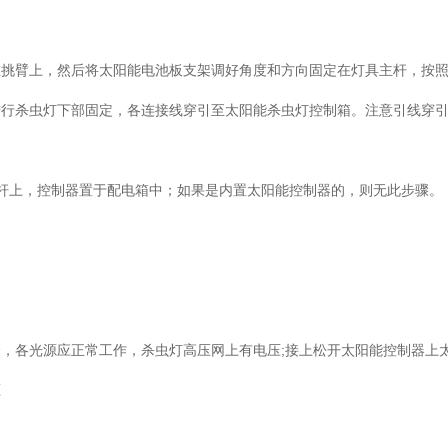
在挑臂上，然后将太阳能电池板支架调好角度和方向固定在灯具主杆，按
进行杀虫灯下部固定，各连接线穿引至太阳能杀虫灯控制箱。注意引线穿
主杆上，控制器置于配电箱中；如果是内置太阳能控制器的，则无此步骤
，各光源应正常工作，杀虫灯高压网上有电压;接上松开太阳能控制器上
压