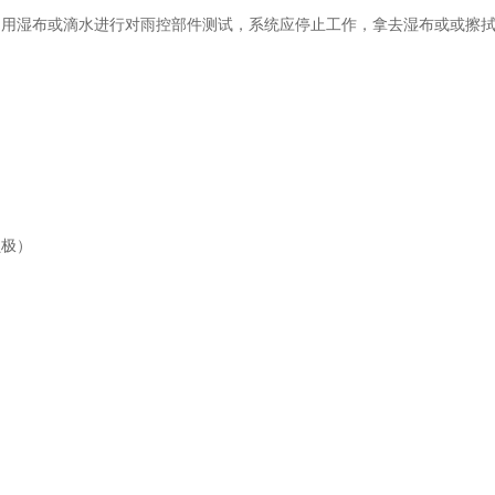
，用湿布或滴水进行对雨控部件测试，系统应停止工作，拿去湿布或或擦
负极）
块