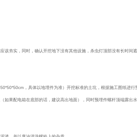
部应该夯实，同时，确认开挖地下没有其他设施，杀虫灯顶部没有长时间
0*50*50cm，具体以地埋件为准）开挖标准的土坑，根据施工图纸进行
上（如果配电箱在底部的话，建议高出地面），同时预埋件螺杆顶端露出
余泥渣，并以废油清洗螺栓上的杂质。