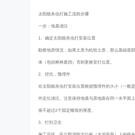
太阳能杀虫灯施工流程步骤
一步：地基浇注
1、确定太阳能杀虫灯安装位置
勘察地质情况，如果土质为松软土质，那么基础底
体（包括树林遮挡）否则更换安灯位置。
2、挖坑，预埋件
在太阳能杀虫灯安装位置根据预埋件的大小（一般是5
件定位浇注。注意保持地基与原地面在同一水平面
座不超过2个固定螺母的厚度。
3、打扫卫生
施工完毕，应立即清除定位板（水泥平面）上的残