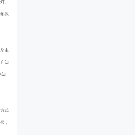
虫灯。
使频振
能杀虫
用户知
电知
虫方式
时候，