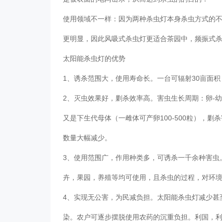
使用领域不一样：因为两种杀虫灯本身杀虫方式的
更明显，因此风吸式杀虫灯更适合茶园中，频振式
太阳能杀虫灯的优势
1、诱杀范围大，使用寿命长。一台可辐射30亩面
2、灭虫效果好，剿杀效率高。害虫生长周期：卵-幼
又是下生代母体（一雌体可产卵100-500粒），
数量大幅减少。
3、使用范围广，作用种类多，可诱杀一千余种害虫
卉，果园，养殖等均可使用，且杀虫的过程，对环
4、实现无公害，为民减负担。太阳能杀虫灯减少甚
染。农户可逐步摆脱使用农药的沉重负担。利国，