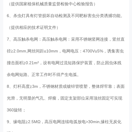
（提供国家植保机械质量监督检验中心检验报告）
6、杀虫灯具有灯管损坏自动检测及不同靶标害虫分类诱捕功能。
（提供相应的技术证明文件）
7、高压触杀电网：高压触杀电网：采用不锈钢竖网连接，竖丝直
径≧2.0mm,网丝间距≤10mm，电网电压：4700V±5%，诱集害虫
撞击面积≧0.21m²，设有电网过流短路保护装置，防止因虫体残
余电网短路。正常工作时不得产生电弧。
8、灯杆高度≧3m，不锈钢材质或镀锌管喷塑，整体焊牢靠；表面
光滑，无明显的气孔、焊瘤，固定支架部位采用顶丝固定可实现
360旋转；
9、缘电阻≧2.5MΩ，高压电网连续电弧放电>30min,缘柱无炭化