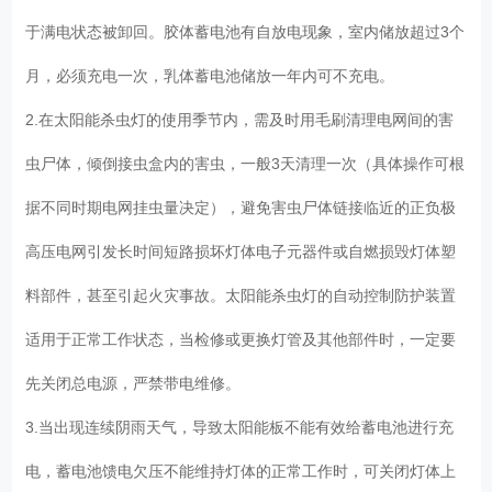
于满电状态被卸回。胶体蓄电池有自放电现象，室内储放超过3个
月，必须充电一次，乳体蓄电池储放一年内可不充电。
2.在太阳能杀虫灯的使用季节内，需及时用毛刷清理电网间的害
虫尸体，倾倒接虫盒内的害虫，一般3天清理一次（具体操作可根
据不同时期电网挂虫量决定），避免害虫尸体链接临近的正负极
高压电网引发长时间短路损坏灯体电子元器件或自燃损毁灯体塑
料部件，甚至引起火灾事故。太阳能杀虫灯的自动控制防护装置
适用于正常工作状态，当检修或更换灯管及其他部件时，一定要
先关闭总电源，严禁带电维修。
3.当出现连续阴雨天气，导致太阳能板不能有效给蓄电池进行充
电，蓄电池馈电欠压不能维持灯体的正常工作时，可关闭灯体上