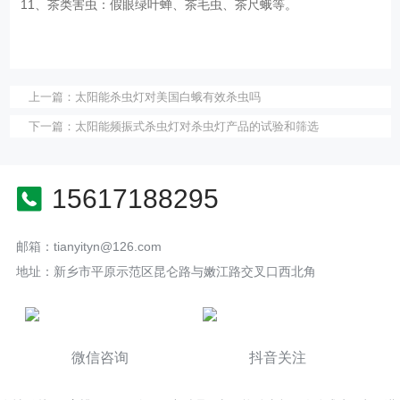
11、茶类害虫：假眼绿叶蝉、茶毛虫、茶尺蛾等。
上一篇：
太阳能杀虫灯对美国白蛾有效杀虫吗
下一篇：
太阳能频振式杀虫灯对杀虫灯产品的试验和筛选
15617188295
邮箱：tianyityn@126.com
地址：新乡市平原示范区昆仑路与嫩江路交叉口西北角
微信咨询
抖音关注