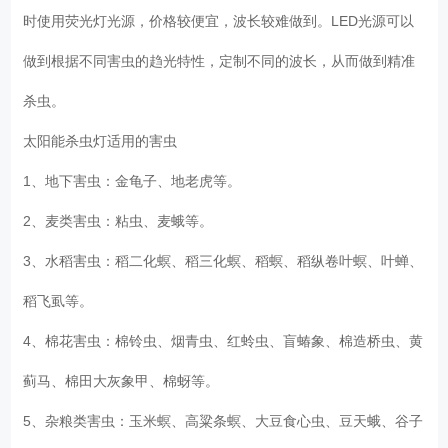
时使用荧光灯光源，价格较便宜，波长较难做到。LED光源可以
做到根据不同害虫的趋光特性，定制不同的波长，从而做到精准
杀虫。
太阳能杀虫灯适用的害虫
1、地下害虫：金龟子、地老虎等。
2、麦类害虫：粘虫、麦蛾等。
3、水稻害虫：稻二化螟、稻三化螟、稻螟、稻纵卷叶螟、叶蝉、
稻飞虱等。
4、棉花害虫：棉铃虫、烟青虫、红蛉虫、盲蝽象、棉造桥虫、黄
蓟马、棉田大灰象甲、棉蚜等。
5、杂粮类害虫：玉米螟、高粱条螟、大豆食心虫、豆天蛾、谷子