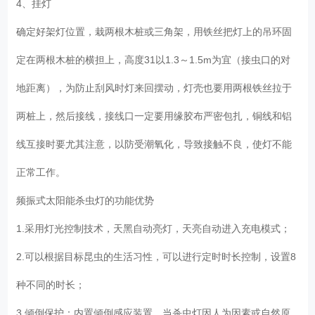
4、挂灯
确定好架灯位置，栽两根木桩或三角架，用铁丝把灯上的吊环固
定在两根木桩的横担上，高度31以1.3～1.5m为宜（接虫口的对
地距离），为防止刮风时灯来回摆动，灯壳也要用两根铁丝拉于
两桩上，然后接线，接线口一定要用缘胶布严密包扎，铜线和铝
线互接时要尤其注意，以防受潮氧化，导致接触不良，使灯不能
正常工作。
频振式太阳能杀虫灯的功能优势
1.采用灯光控制技术，天黑自动亮灯，天亮自动进入充电模式；
2.可以根据目标昆虫的生活习性，可以进行定时时长控制，设置8
种不同的时长；
3.倾倒保护：内置倾倒感应装置。当杀虫灯因人为因素或自然原