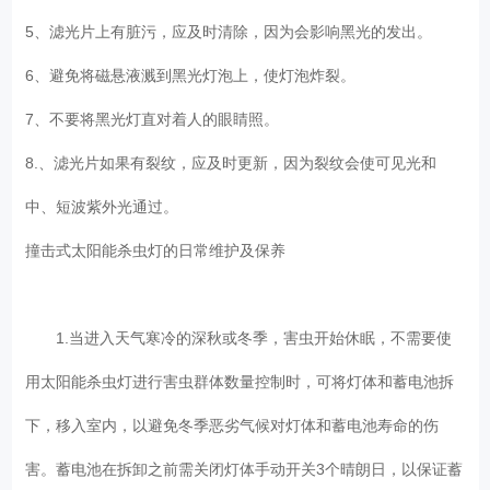
5、滤光片上有脏污，应及时清除，因为会影响黑光的发出。
6、避免将磁悬液溅到黑光灯泡上，使灯泡炸裂。
7、不要将黑光灯直对着人的眼睛照。
8.、滤光片如果有裂纹，应及时更新，因为裂纹会使可见光和
中、短波紫外光通过。
撞击式太阳能杀虫灯的日常维护及保养
1.当进入天气寒冷的深秋或冬季，害虫开始休眠，不需要使
用太阳能杀虫灯进行害虫群体数量控制时，可将灯体和蓄电池拆
下，移入室内，以避免冬季恶劣气候对灯体和蓄电池寿命的伤
害。蓄电池在拆卸之前需关闭灯体手动开关3个晴朗日，以保证蓄