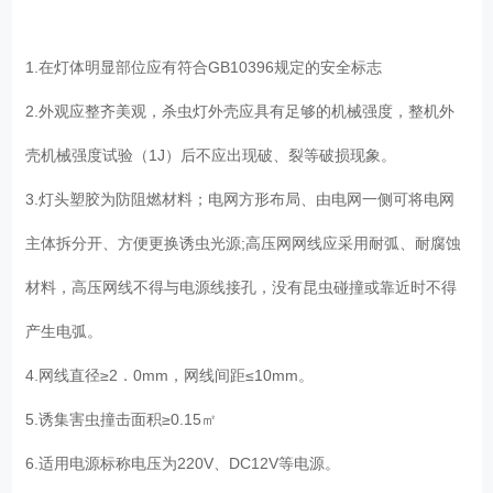
1.在灯体明显部位应有符合GB10396规定的安全标志
2.外观应整齐美观，杀虫灯外壳应具有足够的机械强度，整机外
壳机械强度试验（1J）后不应出现破、裂等破损现象。
3.灯头塑胶为防阻燃材料；电网方形布局、由电网一侧可将电网
主体拆分开、方便更换诱虫光源;高压网网线应采用耐弧、耐腐蚀
材料，高压网线不得与电源线接孔，没有昆虫碰撞或靠近时不得
产生电弧。
4.网线直径≥2．0mm，网线间距≤10mm。
5.诱集害虫撞击面积≥0.15㎡
6.适用电源标称电压为220V、DC12V等电源。