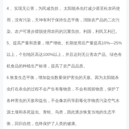
4 、实现无公害，为民减负担 。太阳能杀虫灯减少甚至杜农药使
用，没有污染，天坤有利于保持生态平衡，消除农产品的二次污
染。农户可逐步摆脱使用农药的沉重负担。利国，利民又利已。
5、提高产量和质量，增产增收。长期使用后产量提高10%—25%
以上，个别地区高达100%以上，并且达到无公害农产品、绿色有
机食品的种植生产标准，提高了农产品品质。
6.恢复生态平衡，增加益虫数量保护害虫的天敌。因为太阳能杀
虫灯在杀虫的过程不会产生有毒物质，不会有残留物质，保护了
各种害虫的天敌和益虫，不会像农药等剧毒化学物质污染空气水
源土壤和杀死益虫、青蛙、鸟类，因此逐步恢复当地的生态平
衡，回归自然，也终保护了人类的健康。