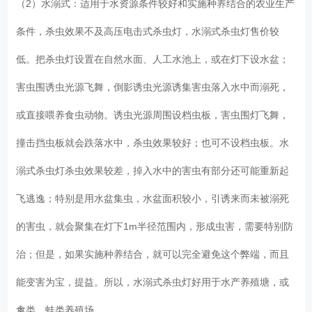
（2）水溺式：适用于水资源条件较好和实施种养结合的农业生产
条件，杀虫效果不及高压电击式杀虫灯，水溺式杀虫灯售价较
低。把杀虫灯设置在自然水面、人工水池上，或在灯下设水盆；
害虫围诱虫光源飞舞，倒影诱虫光源诱集害虫落入水中而溺死，
或直接喂养食虫动物。诱虫光源周围设档虫板，害虫围灯飞舞，
撞击挡虫板就会跌落水中，杀虫效果较好；也可不设档虫板。水
溺式杀虫灯杀虫效果较差，掉入水中的害虫有部分还可能重新起
飞逃逸；特别是用水盆集虫，水盆面积较小，引诱来而未被溺死
的害虫，就会聚集在灯下1m半径范围内，形成虫害，需要特别防
治；但是，如果实施种养结合，就可以完全避免这个弊端，而且
能变害为宝，提益。所以，水溺式杀虫灯好用于水产养殖塘，或
禽类、蛙类养殖场。