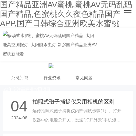
国产精品亚洲AV蜜桃,蜜桃AV无码乱码
网站首页
国产精品,色蜜桃久久夜色精品国产
APP,国产日韩综合亚洲欧美水蜜桃
关于国产精品亚洲AV蜜桃
主营产品
客户案例
人才招聘
行业资讯
公司新闻
行业资讯
常见问题
新闻资讯
20年专注高标准农田项目
04
联系国产精品亚洲AV蜜桃
拍照式孢子捕捉仪采用相机的区别
远传拍照式孢子捕捉仪内部调试步骤(1）、打开
2024-06
仪器中的电源总开关，发送“打开外景”手机短信
到机器的控制模块的手机号码上，机器开机，并