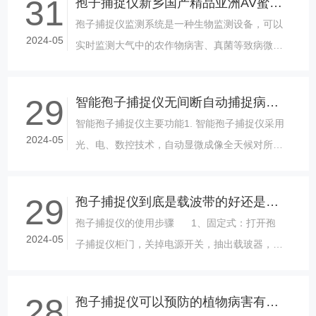
31
孢子捕捉仪新乡国产精品亚洲AV蜜桃的正确设置操作参数
和分布......
孢子捕捉仪监测系统是一种生物监测设备，可以
2024-05
实时监测大气中的农作物病害、真菌等致病微生
物孢子数量和类型。这篇文章将介绍如何正确使
用孢子捕捉仪监测系统。孢子捕捉仪监......
29
智能孢子捕捉仪无间断自动捕捉病菌孢子
智能孢子捕捉仪主要功能1. 智能孢子捕捉仪采用
2024-05
光、电、数控技术，自动显微成像全天候对所捕
获的病菌孢子自动拍摄。2. 孢子设备内有高分辨
率显微镜，可以清晰拍摄显示......
29
孢子捕捉仪到底是载波带的好还是载玻片的优呢
孢子捕捉仪的使用步骤 1、固定式：打开孢
2024-05
子捕捉仪柜门，关掉电源开关，抽出载玻器，放
上（或更换）表面涂有适量凡士林的载玻片......
28
孢子捕捉仪可以预防的植物病害有哪些