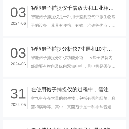
处于调试状态;(2）、手动点击......
03
智能孢子捕捉仪千倍放大和工业相机的区别
智能孢子捕捉仪是一种用于监测空气中微生物孢
2024-06
子的设备，其具有便携、有效、准确等优点，已
经广泛应用于室内空气质量监测、病菌检测、环
境卫生等领域。然而，智能孢子捕捉仪......
03
智能孢子捕捉分析仪7寸屏和10寸屏的区别
智能孢子捕捉分析仪功能介绍 √孢子设备内
2024-06
部需要有横向及纵向双轴电机，且电机是否使能
可设置，且有密码保护功能; √内置载......
31
在使用孢子捕捉仪的过程中，需注意那些地方
空气中存在大量的微生物，包括有害的细菌、真
2024-05
菌和病毒等。其中，真菌孢子是一种非常普遍的
空气微生物，能够通过风吹散布到国产精品亚洲
AV蜜桃所处的环境中。而由于其特殊的生长方式