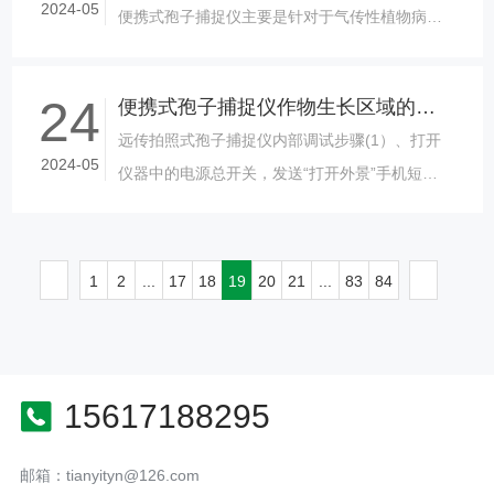
2024-05
便携式孢子捕捉仪主要是针对于气传性植物病
害，能够自动捕捉空气中流动病菌孢子。该
仪......
24
便携式孢子捕捉仪作物生长区域的病害发生情况
远传拍照式孢子捕捉仪内部调试步骤(1）、打开
2024-05
仪器中的电源总开关，发送“打开外景”手机短信
到机器的控制模块的手机号码上，机器开机，并
处于调试状态;(2）、手动点击......
1
2
...
17
18
19
20
21
...
83
84
15617188295
邮箱：tianyityn@126.com