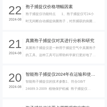
用方法，同时探讨其在农林中的应用。......
22
孢子捕捉仪价格增幅因素
孢子捕捉仪功能特点 1、孢子捕捉仪可24小
2024-08
时无间断自动捕捉病菌孢子，对所捕获的病菌孢
子自动实时在线拍摄。 &......
21
真菌孢子捕捉仪对其进行分析和研究
真菌孢子捕捉仪是一种用于捕捉空气中真菌孢子
2024-08
的工具。这种工具可以帮助科学家们更好地了解
真菌在环境中的分布和传播情况，从而更好地进
行疾病预防和控制工作。真菌孢子是一......
20
智能孢子捕捉仪2024年在运输和使用时要注意哪些事项
智能孢子捕捉仪的技术参数1、符合GB/T
2024-08
24689.3-2009 植物保护机械 孢子捕捉仪
（器）标准；2、15寸超大高清电容触摸屏，
w......