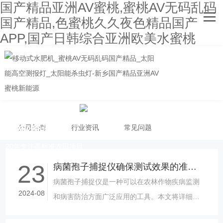
国产精品亚洲AV蜜桃,蜜桃AV无码乱码
网站首页
国产精品,色蜜桃久久夜色精品国产
APP,国产日韩综合亚洲欧美水蜜桃
关于国产精品亚洲AV蜜桃
主营产品
客户案例
人才招聘
行业资讯
公司新闻
行业资讯
常见问题
新闻资讯
20年专注高标准农田项目
23
联系国产精品亚洲AV蜜桃
病菌孢子捕捉仪确保测试效果的准确性
病菌孢子捕捉仪是一种可以在农林作物疾病监测
2024-08
和病害防治方面广泛应用的工具。本文将详细介
绍病菌孢子捕捉仪的基本原理、适用范围以及使