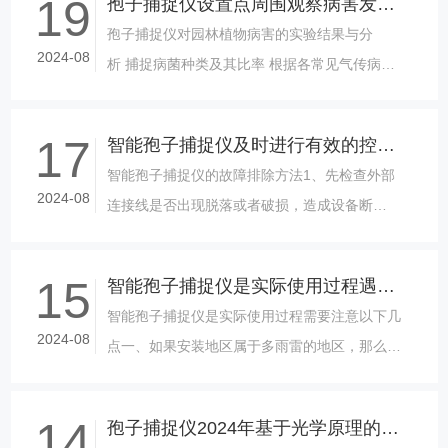
19
孢子捕捉仪设置点周围观察病害发生情况
孢子捕捉仪对园林植物病害的实验结果与分
2024-08
析 捕捉病菌种类及其比率 根据各常见气传病菌
分生孢子的形态变化，在捕捉孢子的显微照片上
识别各种分生孢子。试验设置......
17
智能孢子捕捉仪及时进行有效的控制和管理
智能孢子捕捉仪的故障排除方法1、先检查外部
2024-08
连接线是否出现脱落或者破损，造成设备断
电;2、如果线路都没有问题，检查蓄电池状态，
是否已经处于低电压锁定状态，出现此状......
15
智能孢子捕捉仪是实际使用过程遇到的问题
智能孢子捕捉仪是实际使用过程需要注意以下几
2024-08
点一、如果安装地区属于多雨雷的地区，那么为
了避免雷电对仪器的损害，必须装上避雷装置；
这样有助于保护设备，也有助于保护工......
14
孢子捕捉仪2024年基于光学原理的设备