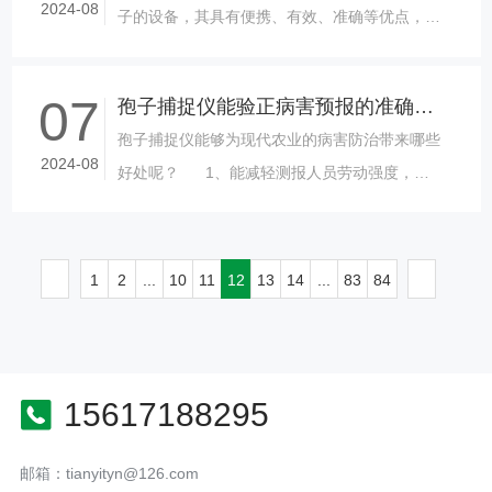
2024-08
子的设备，其具有便携、有效、准确等优点，已
经广泛应用于室内空气质量监测、病菌检测、环
境卫生等领域。本文将详细介绍智能孢......
07
孢子捕捉仪能验正病害预报的准确程度
孢子捕捉仪能够为现代农业的病害防治带来哪些
2024-08
好处呢？ 1、能减轻测报人员劳动强度，提
高工作效率 ......
1
2
...
10
11
12
13
14
...
83
84
15617188295
邮箱：tianyityn@126.com